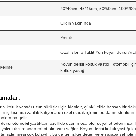
40*40cm, 45*45cm, 50*50cm, 100*200
Cildin yakınında
Yastık
Özel İşleme Taklit Yün koyun derisi Ara
Koyun derisi koltuk yastığı, otomobil içi
 Kelime
koltuk yastığı
amalar:
isi koltuk yastığı uzun sürüşler için idealdir, çünkü cilde hassas bir do
nın iç kısmına zariflik katıyorÜrün özel olarak işlenir, bu da müşterileri
 anlamına gelir.
derisi otomobil yastıkları, özellikle uzun mesafeler seyahat eden insanla
n yolculuk sırasında rahat olmasını sağlar. Koyun derisi koltuk yastığı 
 temizlenmesi çok kolaydır, bu da temizliğe değer veren araba sahipleri 