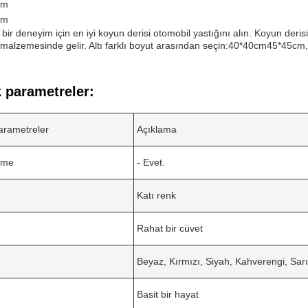
cm
cm
u bir deneyim için en iyi koyun derisi otomobil yastığını alın. Koyun deri
ün malzemesinde gelir. Altı farklı boyut arasından seçin:40*40cm45*4
 parametreler:
arametreler
Açıklama
eme
- Evet.
Katı renk
Rahat bir cüvet
Beyaz, Kırmızı, Siyah, Kahverengi, Sarı,
Basit bir hayat