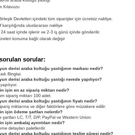
erisi araba koltuğu yastığı
m Kılavuzu
rleşik Devletleri içindeki tüm siparişler için ücretsiz nakliye.
 karşılığında uluslararası nakliye
 24 saat içinde işlenir ve 2-3 iş günü içinde gönderilir.
üreleri konuma bağlı olarak değişir
sorulan sorular:
yun derisi araba koltuğu yastığının markası nedir?
adı Bingtai.
yun derisi araba koltuğu yastığı nerede yapılıyor?
yapılıyor.
n için en az sipariş miktarı nedir?
m sipariş miktarı 100 adet.
yun derisi araba koltuğu yastığının fiyatı nedir?
sipariş miktarına ve diğer faktörlere göre müzakere edilir.
ün için ödeme şartları nelerdir?
şartları LC, T/T, D/P, PayPal ve Western Union.
n için ambalaj ayrıntıları nedir?
eme detayları paletlerdir.
yun derisi araba koltuğu yastığının teslim süresi nedir?