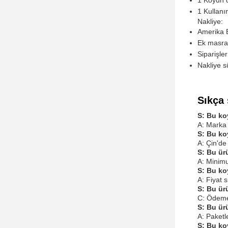
1 Koyun d
1 Kullanı
Nakliye:
Amerika Bi
Ek masraf
Siparişler
Nakliye s
Sıkça 
S: Bu ko
A: Marka 
S: Bu ko
A: Çin'de 
S: Bu ürü
A: Minimu
S: Bu ko
A: Fiyat 
S: Bu ür
C: Ödeme 
S: Bu ürü
A: Paketl
S: Bu ko