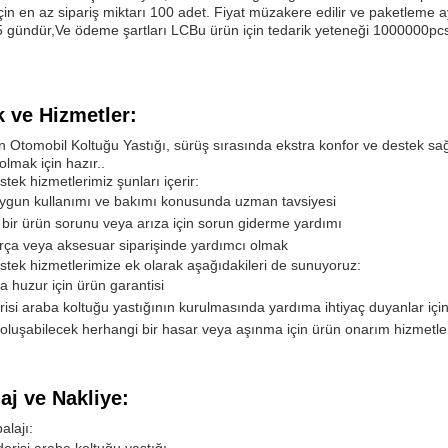
in en az sipariş miktarı 100 adet. Fiyat müzakere edilir ve paketleme ayrı
5 gündür,Ve ödeme şartları LCBu ürün için tedarik yeteneği 1000000pcs 
 ve Hizmetler:
 Otomobil Koltuğu Yastığı, sürüş sırasında ekstra konfor ve destek sağl
olmak için hazır..
stek hizmetlerimiz şunları içerir:
ygun kullanımı ve bakımı konusunda uzman tavsiyesi
bir ürün sorunu veya arıza için sorun giderme yardımı
rça veya aksesuar siparişinde yardımcı olmak
stek hizmetlerimize ek olarak aşağıdakileri de sunuyoruz:
a huzur için ürün garantisi
isi araba koltuğu yastığının kurulmasında yardıma ihtiyaç duyanlar için
luşabilecek herhangi bir hasar veya aşınma için ürün onarım hizmetle
j ve Nakliye:
lajı: