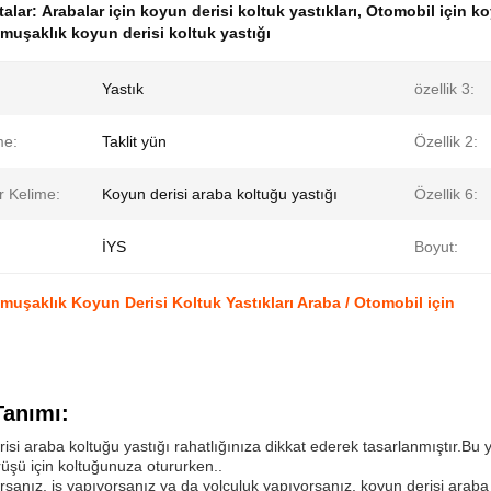
talar:
Arabalar için koyun derisi koltuk yastıkları
,
Otomobil için koy
uşaklık koyun derisi koltuk yastığı
Yastık
özellik 3:
me:
Taklit yün
Özellik 2:
r Kelime:
Koyun derisi araba koltuğu yastığı
Özellik 6:
İYS
Boyut:
uşaklık Koyun Derisi Koltuk Yastıkları Araba / Otomobil için
Tanımı:
isi araba koltuğu yastığı rahatlığınıza dikkat ederek tasarlanmıştır.Bu
üşü için koltuğunuza otururken..
orsanız, iş yapıyorsanız ya da yolculuk yapıyorsanız, koyun derisi araba