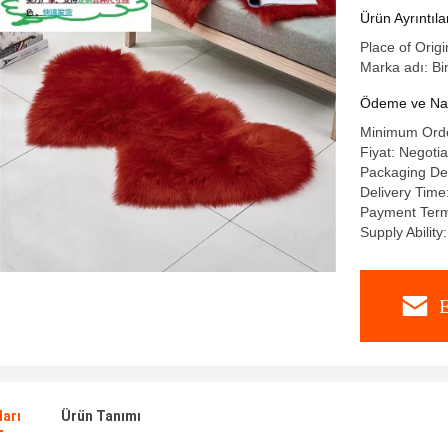
Ürün Ayrıntıla
Place of Origi
Marka adı: Bi
Ödeme ve Nakl
Minimum Orde
Fiyat: Negoti
Packaging Deta
Delivery Time
Payment Terms
Supply Abilit
E
ları
Ürün Tanımı