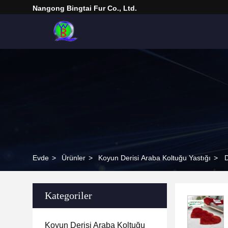
Nangong Bingtai Fur Co., Ltd.
Evde
>
Ürünler
>
Koyun Derisi Araba Koltuğu Yastığı
>
D
Kategoriler
Koyun Derisi Araba Koltuğu