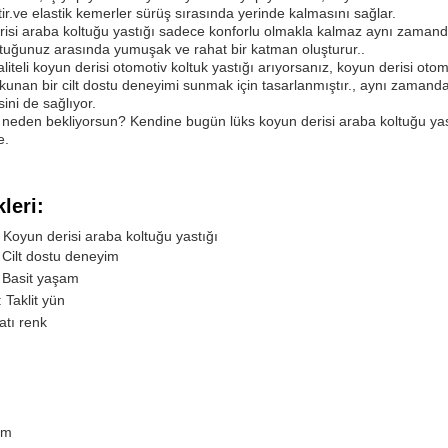
tir.ve elastik kemerler sürüş sırasında yerinde kalmasını sağlar.
isi araba koltuğu yastığı sadece konforlu olmakla kalmaz aynı zamanda 
tuğunuz arasında yumuşak ve rahat bir katman oluşturur..
liteli koyun derisi otomotiv koltuk yastığı arıyorsanız, koyun derisi oto
okunan bir cilt dostu deneyimi sunmak için tasarlanmıştır., aynı zamanda 
ni de sağlıyor.
eden bekliyorsun? Kendine bugün lüks koyun derisi araba koltuğu yastı
e.
kleri:
 Koyun derisi araba koltuğu yastığı
: Cilt dostu deneyim
: Basit yaşam
Taklit yün
atı renk
cm