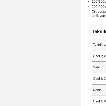
100*150
200*200
Cilt dost
taklit y
Teknik
Teknik p
Özel İşl
Şablon
Özellik 2
Renk
Özellik 6