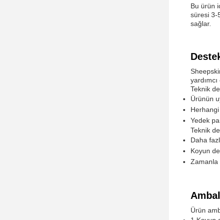
Bu ürün iç
süresi 3-
sağlar.
Destek
Sheepskin
yardımcı 
Teknik de
Ürünün u
Herhangi 
Yedek pa
Teknik de
Daha fazl
Koyun der
Zamanla o
Ambala
Ürün amba