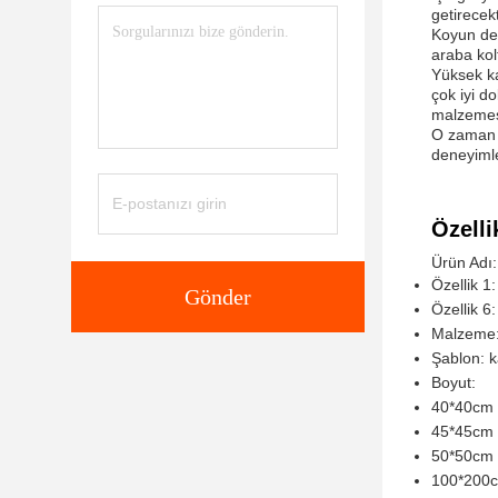
getirecek
Koyun der
araba kol
Yüksek ka
çok iyi d
malzemesi
O zaman n
deneyiml
Özelli
Ürün Adı:
Özellik 1
Gönder
Özellik 6
Malzeme: 
Şablon: k
Boyut:
40*40cm
45*45cm
50*50cm
100*200