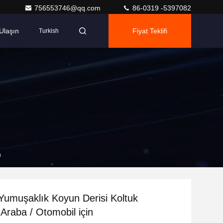
756553746@qq.com
86-0319 -5397082
Ulaşın
Fiyat Teklifi
Turkish
n
umuşaklık Koyun Derisi Koltuk
 Araba / Otomobil için