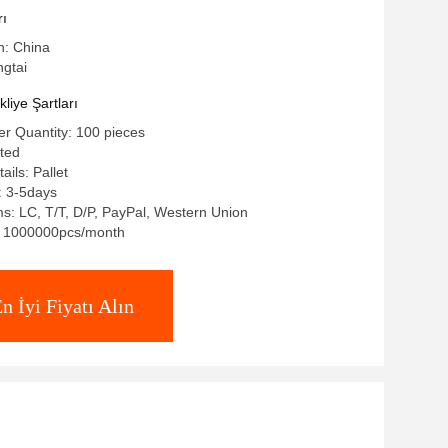
rı
n: China
ngtai
iye Şartları
r Quantity: 100 pieces
ated
ils: Pallet
: 3-5days
: LC, T/T, D/P, PayPal, Western Union
y: 1000000pcs/month
n İyi Fiyatı Alın