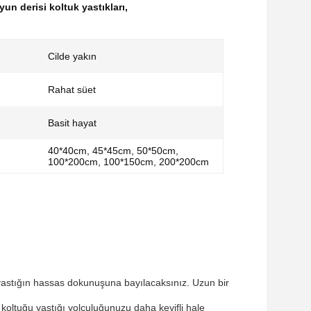
un derisi koltuk yastıkları
,
Cilde yakın
Rahat süet
Basit hayat
40*40cm, 45*45cm, 50*50cm,
100*200cm, 100*150cm, 200*200cm
 yastığın hassas dokunuşuna bayılacaksınız. Uzun bir
 koltuğu yastığı yolculuğunuzu daha keyifli hale