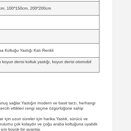
cm, 100*150cm, 200*200cm
ba Koltuğu Yastığı Katı Renkli
n koyun derisi koltuk yastığı, koyun derisi otomobil
kunuş sağlar.Yastığın modern ve basit tarzı, herhangi
n tercih ettikleri rengi seçme özgürlüğüne sahip
r için uzun süreler için harika.Yastık, sürücü ve
kurulumu çok kolaydır ve çoğu araba koltuğuna uyabilir.
için büyük bir avantaj.