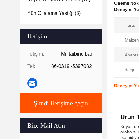
Önemli Nok
Deneyim Yum
Yün Cilalama Yastığı
(3)
Türü:
İletişim
Malze
İletişim:
Mr. taibing bai
Anahta
Tel:
86-0319 -5397082
dolgu:
Deneyim Yum
Şimdi iletişime geçin
Ürün 
Bize Mail Atın
Koyun der
araba sür
İşe gidiy